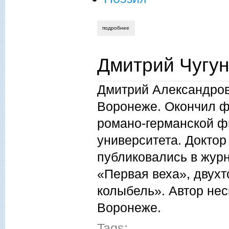
подробнее
о светлана редько. майский жук
Дмитрий Чугу
Дмитрий Александрови
Воронеже. Окончил ф
романо-германской ф
университета. Доктор
публиковались в жур
«Первая веха», двух
колыбель». Автор нес
Воронеже.
Tags: