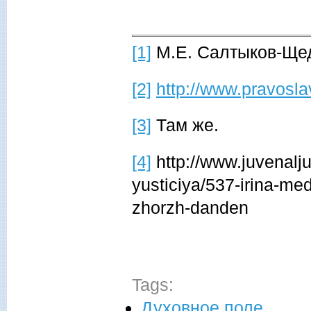
[1]
М.Е. Салтыков-Щед
[2]
http://www.pravosl
[3]
Там же.
[4]
http://www.juvenalju
yusticiya/537-irina-me
zhorzh-danden
Tags:
Духовное поле