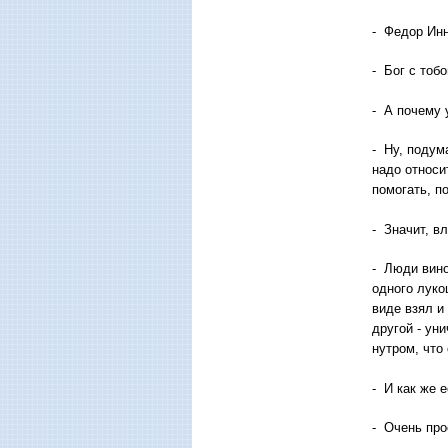
- Федор Инн
- Бог с тоб
- А почему
- Ну, подум
надо относи
помогать, п
- Значит, в
- Люди вино
одного луко
виде взял и
другой - ун
нутром, что
- И как же 
- Очень пр