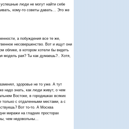
 успешные люди не могут найти себе
каивать, кому-то советы давать… Это же
венности, а побуждения все те же,
твенное несовершенство. Вот и ищут они
ом облике, в котором хотели бы видеть
ая модель рая? Ты как думаешь?.. Хотя,
зменял, здоровье не то уже. А тут
же надо знать, как люди живут, о чем
Дальнем Востоке, в городишках всяких
не только с отдаленными местами, а с
вствуешь? Вот то-то. А Москва
дни миражи на гладких просторах
ливы, чем недовольны…