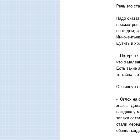
Речь его ст
Надо сказат
присмотревш
взглядом, я
Иннокентьев
шутить и хр
- Потерял я
что о мален
Есть такие 
то тайна в 
Он кивнул о
- Оглох на 
знаю… Даже 
наждака у м
запахи оста
стали мерещ
обонял когда