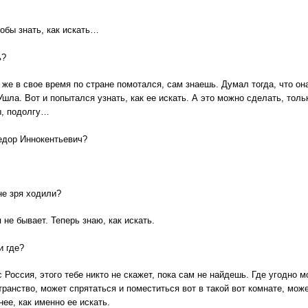
обы знать, как искать…
ь?
 же в свое время по стране помотался, сам знаешь. Думал тогда, что она
Ушла. Вот и попытался узнать, как ее искать. А это можно сделать, тол
ы, подолгу…
едор Иннокентьевич?
не зря ходили?
 не бывает. Теперь знаю, как искать.
и где?
с Россия, этого тебе никто не скажет, пока сам не найдешь. Где угодно 
транство, может спрятаться и поместиться вот в такой вот комнате, мож
нее, как именно ее искать.