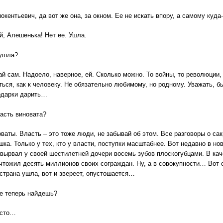
окентьевич, да вот же она, за окном. Ее не искать впору, а самому куда
ой, Алешенька! Нет ее. Ушла.
 ушла?
ай сам. Надоело, наверное, ей. Сколько можно. То войны, то революции, 
ться, как к человеку. Не обязательно любимому, но родному. Уважать, 
одарки дарить…
ласть виновата?
ваты. Власть – это тоже люди, не забывай об этом. Все разговоры о са
шка. Только у тех, кто у власти, поступки масштабнее. Вот недавно в н
 вырвал у своей шестилетней дочери восемь зубов плоскогубцами. В кач
ичтожил десять миллионов своих сограждан. Ну, а в совокупности… Вот 
 страна ушла, вот и звереет, опустошается…
ее теперь найдешь?
осто…