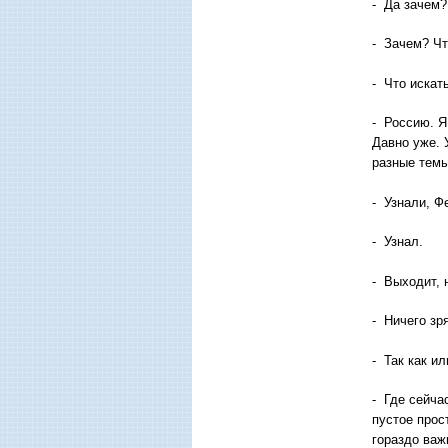
- Да зачем?
- Зачем? Чт
- Что искат
- Россию. Я
Давно уже. 
разные тем
- Узнали, Ф
- Узнал.
- Выходит, 
- Ничего зря
- Так как ил
- Где сейча
пустое прос
гораздо важ