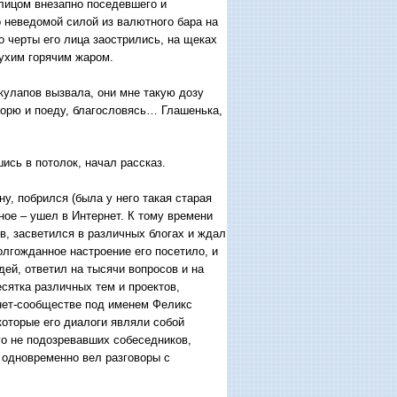
 лицом внезапно поседевшего и
 неведомой силой из валютного бара на
 черты его лица заострились, на щеках
ухим горячим жаром.
кулапов вызвала, они мне такую дозу
оворю и поеду, благословясь… Глашенька,
ись в потолок, начал рассказ.
у, побрился (была у него такая старая
ное – ушел в Интернет. К тому времени
в, засветился в различных блогах и ждал
олгожданное настроение его посетило, и
ей, ответил на тысячи вопросов и на
сятка различных тем и проектов,
нет-сообществе под именем Феликс
которые его диалоги являли собой
го не подозревавших собеседников,
 одновременно вел разговоры с