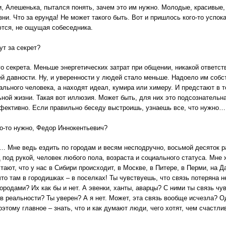
, Алешенька, пытался понять, зачем это им нужно. Молодые, красивые,
зни. Что за ерунда! Не может такого быть. Вот и пришлось кого-то успо
тся, не ощущая собеседника.
ут за секрет?
го секрета. Меньше энергетических затрат при общении, никакой ответст
й давности. Ну, и уверенности у людей стало меньше. Надоело им собс
ального человека, а находят идеал, кумира или химеру. И предстают в т
ьной жизни. Такая вот иллюзия. Может быть, для них это подсознательн
фективно. Если правильно беседу выстроишь, узнаешь все, что нужно…
о-то нужно, Федор Иннокентьевич?
е… Мне ведь ездить по городам и весям несподручно, восьмой десяток ра
 под рукой, человек любого пола, возраста и социального статуса. Мне 
тают, что у нас в Сибири происходит, в Москве, в Питере, в Перми, на 
что там в городишках – в поселках! Ты чувствуешь, что связь потеряна 
ородами? Их как бы и нет. А эвенки, ханты, аварцы? С ними ты связь чу
в реальности? Ты уверен? А я нет. Может, эта связь вообще исчезла? О
оэтому главное – знать, что и как думают люди, чего хотят, чем счаст