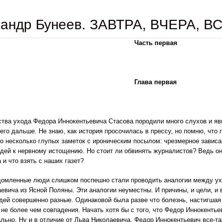
сандр Бунеев. ЗАВТРА, ВЧЕРА, В
Часть первая
Глава первая
тва ухода Федора Иннокентьевича Стасова породили много слухов и яв
го дальше. Не знаю, как история просочилась в прессу, но помню, что 
о несколько глупых заметок с ироническим посылом: чрезмерное зависа
ей к нервному истощению. Но стоит ли обвинять журналистов? Ведь они
 и что взять с наших газет?
домленные люди слишком поспешно стали проводить аналогии между ух
евича из Ясной Поляны. Эти аналогии неуместны. И причины, и цели, и 
дей совершенно разные. Одинаковой была разве что болезнь, настигшая 
 не более чем совпадения. Начать хотя бы с того, что Федор Иннокенть
льно. Ну и в отличие от Льва Николаевича, Федор Иннокентьевич все-та