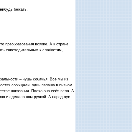
-нибудь бежать.
то преобразования всякие. А к стране
быть снисходительным к слабостям,
кральности – чушь собачья. Все мы из
овостях сообщали: один папаша в пьяном
естве наказания. Плохо она себя вела. А
она и сделала нам ручкой. А народ чует