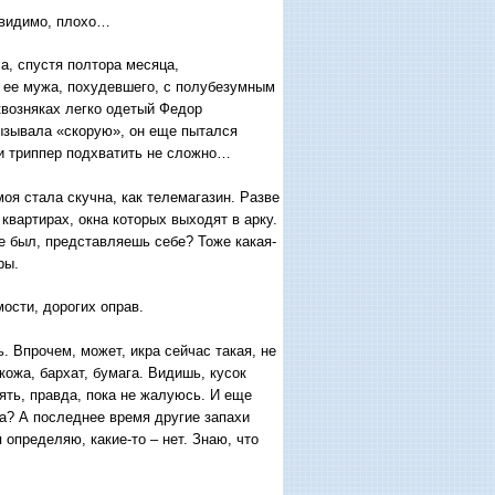
, видимо, плохо…
а, спустя полтора месяца,
 ее мужа, похудевшего, с полубезумным
квозняках легко одетый Федор
вызывала «скорую», он еще пытался
 и триппер подхватить не сложно…
моя стала скучна, как телемагазин. Разве
квартирах, окна которых выходят в арку.
е был, представляешь себе? Тоже какая-
ры.
мости, дорогих оправ.
. Впрочем, может, икра сейчас такая, не
ожа, бархат, бумага. Видишь, кусок
ть, правда, пока не жалуюсь. И еще
ла? А последнее время другие запахи
 определяю, какие-то – нет. Знаю, что