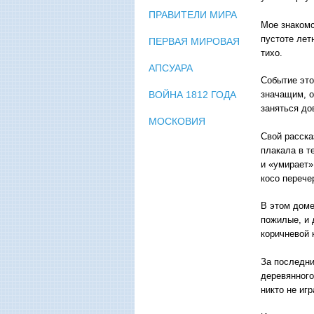
ПРАВИТЕЛИ МИРА
Мое знакомс
пустоте лет
ПЕРВАЯ МИРОВАЯ
тихо.
АПСУАРА
Событие это
ВОЙНА 1812 ГОДА
значащим, о
заняться до
МОСКОВИЯ
Свой расска
плакала в т
и «умирает»
косо перече
В этом доме
пожилые, и 
коричневой 
За последни
деревянного
никто не иг