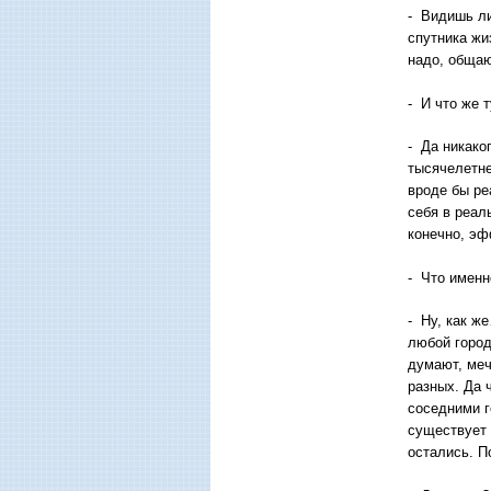
- Видишь ли
спутника жи
надо, общаю
- И что же т
- Да никако
тысячелетне
вроде бы ре
себя в реал
конечно, эф
- Что именн
- Ну, как ж
любой город
думают, меч
разных. Да 
соседними г
существует 
остались. П