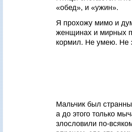
«обед», и «ужин».
Я прохожу мимо и дум
женщинах и мирных п
кормил. Не умею. Не з
Мальчик был странным
а до этого только мы
злословили по-всяком