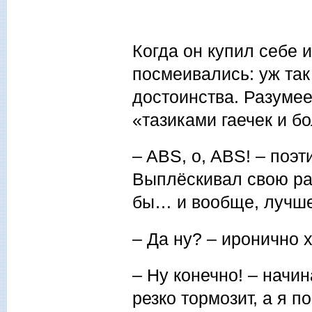
Когда он купил себе 
посмеивались: уж та
достоинства. Разумее
«тазиками гаечек и б
– ABS, o, ABS! – поэ
Выплёскивал свою рад
бы… и вообще, лучше
– Да ну? – иронично 
– Ну конечно! – начин
резко тормозит, а я п