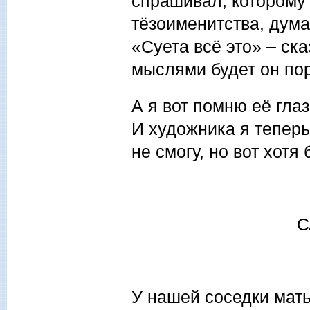
спрашивал, которому
тёзоименитства, дума
«Суета всё это» – ск
мыслями будет он пор
А я вот помню её гла
И художника я теперь
не смогу, но вот хотя
С
У нашей соседки мать