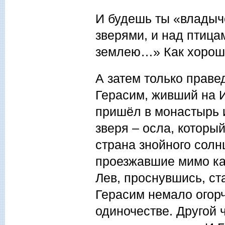
И будешь ты «владыч
зверями, и над птица
землею…» Как хорошо
А затем только прав
Герасим, живший на 
пришёл в монастырь и
зверя – осла, которы
страна знойного солн
проезжавшие мимо кар
Лев, проснувшись, ста
Герасим немало огор
одиночестве. Другой ч