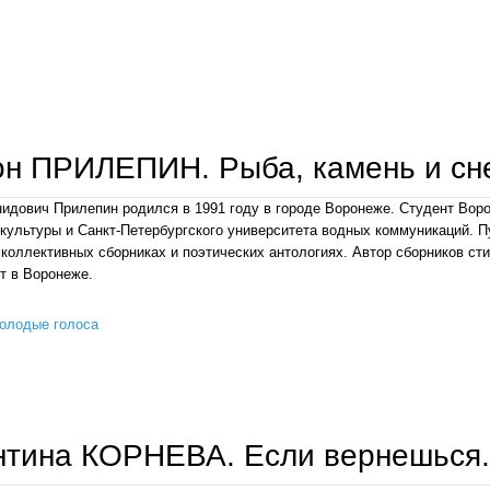
эдуард ефремов. война и мир великой отечественной.
н ПРИЛЕПИН. Рыба, камень и сн
идович Прилепин родился в 1991 году в городе Воронеже. Студент Воро
культуры и Санкт-Петербургского университета водных коммуникаций. 
 коллективных сборниках и поэтических антологиях. Автор сборников ст
т в Воронеже.
олодые голоса
родион прилепин. рыба, камень и снежный барс.
тина КОРНЕВА. Если вернешься.