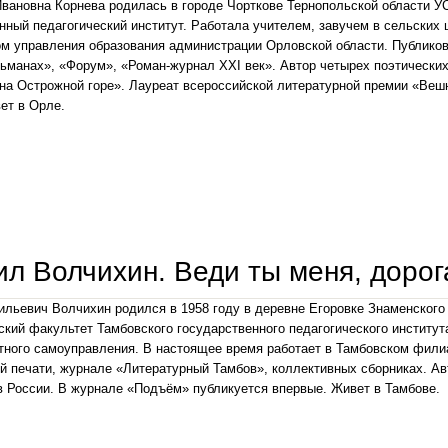
вановна Корнева родилась в городе Чорткове Тернопольской области У
нный педагогический институт. Работала учителем, завучем в сельских 
м управления образования администрации Орловской области. Публико
ьманах», «Форум», «Роман-журнал ХХI век». Автор четырех поэтических
 на Острожной горе». Лауреат всероссийской литературной премии «Ве
ет в Орле.
валентина корнева. если вернешься...
л Волчихин. Веди ты меня, дорог
льевич Волчихин родился в 1958 году в деревне Егоровке Знаменского
кий факультет Тамбовского государственного педагогического институт
тного самоуправления. В настоящее время работает в Тамбовском фил
й печати, журнале «Литературный Тамбов», коллективных сборниках. Ав
 России. В журнале «Подъём» публикуется впервые. Живет в Тамбове.