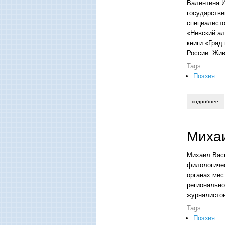
Валентина И
государстве
специалисто
«Невский ал
книги «Град
России. Жив
Tags:
Поэзия
подробнее
о 
Михаи
Михаил Васи
филологичес
органах мес
регионально
журналистов
Tags:
Поэзия