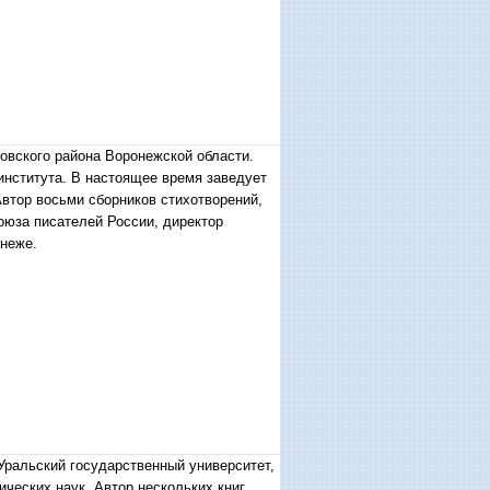
овского района Воронежской области.
института. В настоящее время заведует
Автор восьми сборников стихотворений,
оюза писателей России, директор
неже.
Уральский государственный университет,
ческих наук. Автор нескольких книг