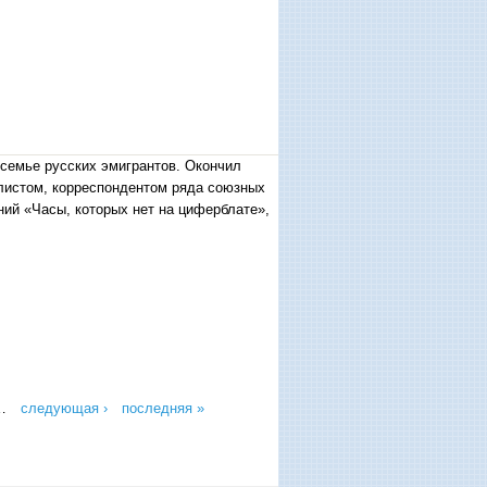
 семье русских эмигрантов. Окончил
алистом, корреспондентом ряда союзных
ний «Часы, которых нет на циферблате»,
…
следующая ›
последняя »