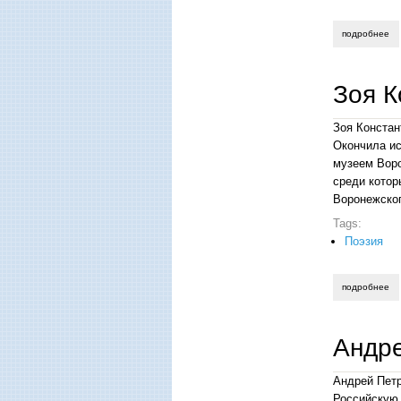
подробнее
о 
Зоя К
Зоя Констан
Окончила ис
музеем Воро
среди котор
Воронежског
Tags:
Поэзия
подробнее
о 
Андр
Андрей Петр
Российскую 