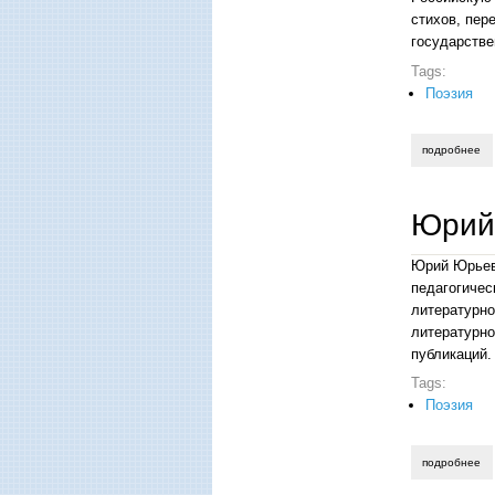
стихов, пер
государстве
Tags:
Поэзия
подробнее
о 
Юрий 
Юрий Юрьеви
педагогичес
литературно
литературно
публикаций.
Tags:
Поэзия
подробнее
о 