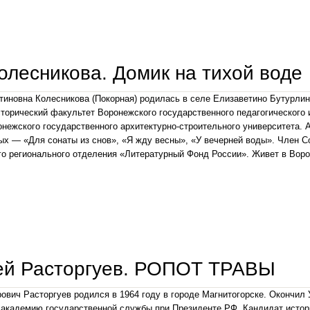
михаил волчихин. веди ты меня, дорога
олесникова. Домик на тихой воде
тиновна Колесникова (Покорная) родилась в селе Елизаветино Бутурлин
торический факультет Воронежского государственного педагогического 
нежского государственного архитектурно-строительного университета. 
ых — «Для сонаты из снов», «Я жду весны», «У вечерней воды». Член С
о регионального отделения «Литературный Фонд России». Живет в Воро
зоя колесникова. домик на тихой воде
ей Расторгуев. РОПОТ ТРАВЫ
ович Расторгуев родился в 1964 году в городе Магнитогорске. Окончил 
академию государственной службы при Президенте РФ. Кандидат истори