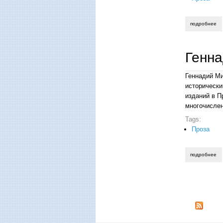
подробнее
о 
Генн
Геннадий Ми
исторически
изданий в П
многочислен
Tags:
Проза
подробнее
о 
Стран