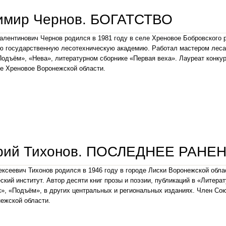
имир Чернов. БОГАТСТВО
лентинович Чернов родился в 1981 году в селе Хреновое Бобровского 
 государственную лесотехническую академию. Работал мастером леса
одъём», «Нева», литературном сборнике «Первая веха». Лауреат конку
е Хреновое Воронежской области.
владимир чернов. богатство
рий Тихонов. ПОСЛЕДНЕЕ РАНЕ
ксеевич Тихонов родился в 1946 году в городе Лиски Воронежской обл
ский институт. Автор десяти книг прозы и поэзии, публикаций в «Литера
», «Подъём», в других центральных и региональных изданиях. Член Сою
ежской области.