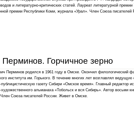
еводов и литературно-критических статей. Лауреат литературной премии
нной премии Республики Коми, журнала «Урал». Член Союза писателей Р
андрей расторгуев. ропот травы
Перминов. Горчичное зерно
ч Перминов родился в 1961 году в Омске. Окончил филологический фа
кого института им. Горького. В течение многих лет возглавлял ведущую
-публицистическую газету Сибири «Омское время». Главный редактор ис
-художественного альманаха «Тобольск и вся Сибирь». Автор восьми кн
 Член Союза писателей России. Живет в Омске.
юрий перминов. горчичное зерно