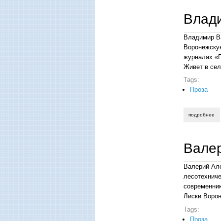
Влад
Владимир Ва
Воронежскую
журналах «П
Живет в сел
Tags:
Проза
подробнее
о 
Вале
Валерий Але
лесотехниче
современник
Лиски Ворон
Tags:
Проза