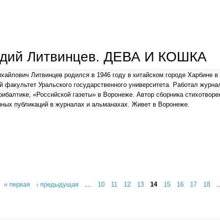
валерий тихонов. последнее ранение
адий Литвинцев. ДЕВА И КОШКА
хайлович Литвинцев родился в 1946 году в китайском городе Харбине в
й факультет Уральского государственного университета. Работал журн
рибалтике, «Российской газеты» в Воронеже. Автор сборника стихотворе
ных публикаций в журналах и альманахах. Живет в Воронеже.
геннадий литвинцев. дева и кошка
« первая
‹ предыдущая
…
10
11
12
13
14
15
16
17
18
ицы