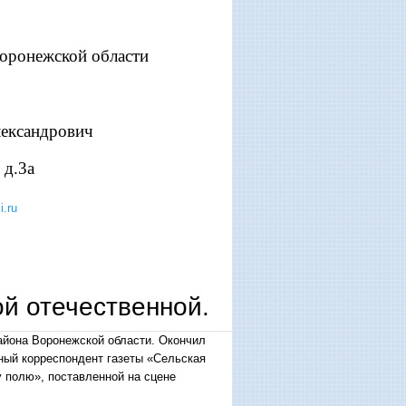
оронежской области
лександрович
 д.3а
i.ru
й отечественной.
айона Воронежской области. Окончил
ный корреспондент газеты «Сельская
 полю», поставленной на сцене