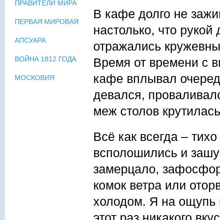
ПРАВИТЕЛИ МИРА
В кафе долго не зажи
ПЕРВАЯ МИРОВАЯ
настолько, что рукой
АПСУАРА
отражались кружевные
ВОЙНА 1812 ГОДА
Время от времени с в
кафе вплывал очередн
МОСКОВИЯ
девался, проваливалс
меж столов крутилас
Всё как всегда – тихо
всполошились и зашу
замерцало, зафосфор
комок ветра или отор
холодом. Я на ощупь 
этот раз никакого вку