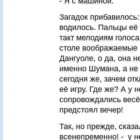
- Я с машиной.
Загадок прибавилось:
водилось. Пальцы её р
такт мелодиям голоса
столе воображаемые 
Дангуоле, о да, она 
именно Шумана, а не 
сегодня же, зачем от
её игру. Где же? А у
сопровождались весё
предстоял вечер!
Так, но прежде, сказ
всенепременно! - у н