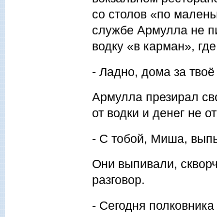
со столов «по малень
службе Армулла не пи
водку «в карман», гд
- Ладно, дома за тво
Армулла презирал св
от водки и денег не о
- С тобой, Миша, вып
Они выпивали, скворч
разговор.
- Сегодня полковника