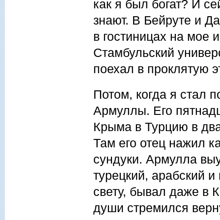
как я был богат? И с
знают. В Бейруте и Д
в гостиницах на мое и
Стамбульский универс
поехал в проклятую э
Потом, когда я стал 
Армуллы. Его пятнад
Крыма в Турцию в дв
Там его отец нажил ка
сундуки. Армулла выуч
турецкий, арабский и
свету, бывал даже в 
души стремился верну