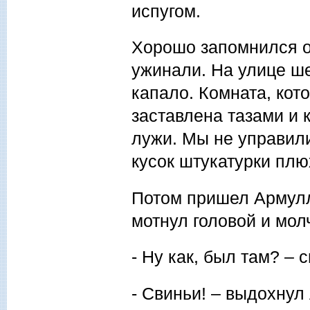
испугом.
Хорошо запомнился о
ужинали. На улице ше
капало. Комната, ко
заставлена тазами и 
лужи. Мы не управили
кусок штукатурки плю
Потом пришел Армулл
мотнул головой и мол
- Ну как, был там? – 
- Свиньи! – выдохнул