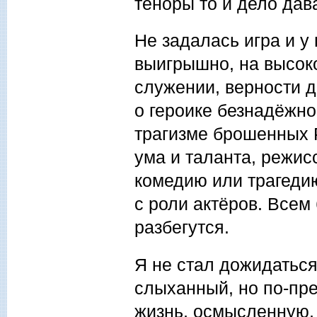
теноры то и дело дав
Не задалась игра и у
выигрышно, на высок
служении, верности д
о героике безнадёжно
трагизме брошенных Р
ума и таланта, режи
комедию или трагедию
с роли актёров. Всем 
разбегутся.
Я не стал дожидаться
слыханный, но по-пр
жизнь, осмысленную,