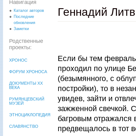
Навигация
Геннадий Лит
Каталог авторов
Последние
обновления
Заметки
Родственные
проекты:
Если бы тем февраль
ХРОНОС
проходил по улице Б
ФОРУМ ХРОНОСА
(безымянного, с обл
ДОКУМЕНТЫ XX
постройки), то в нез
ВЕКА
увидев, зайти и отвл
РУМЯНЦЕВСКИЙ
МУЗЕЙ
зажженной свечкой. С
ЭТНОЦИКЛОПЕДИЯ
багровым отражался в
СЛАВЯНСТВО
предвещалось в тот в