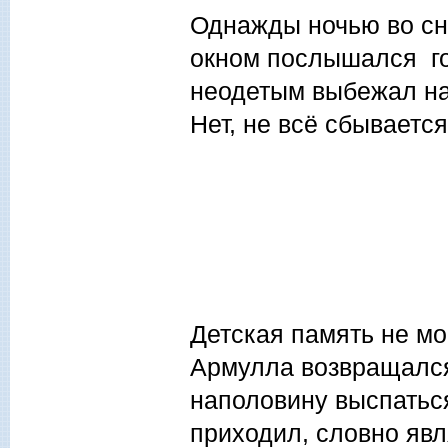
Однажды ночью во сне
окном послышался гол
неодетым выбежал на 
Нет, не всё сбываетс
Детская память не мо
Армулла возвращался
наполовину выспатьс
приходил, словно явл