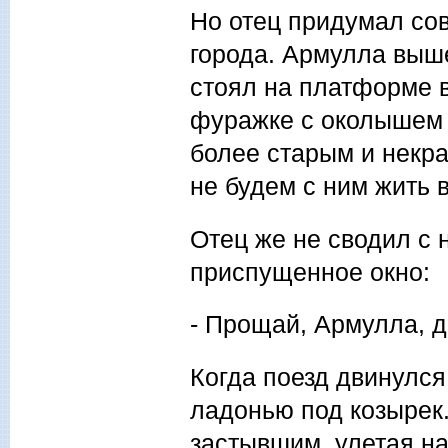
Но отец придумал сов
города. Армулла выше
стоял на платформе в
фуражке с околышем 
более старым и некр
не будем с ним жить 
Отец же не сводил с н
приспущенное окно:
- Прощай, Армулла, д
Когда поезд двинулся
ладонью под козырек. 
застывшим, улетая на