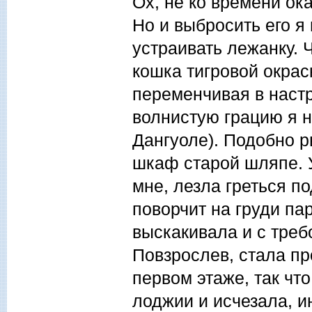
Ох, не ко времени ок
Но и выбросить его я
устраивать лежанку. 
кошка тигровой окрас
переменчивая в настр
волнистую грацию я н
Дангуоле). Подобно р
шкаф старой шляпе. У
мне, лезла греться по
поворчит на груди па
выскакивала и с треб
Повзрослев, стала пр
первом этаже, так чт
лоджии и исчезала, и