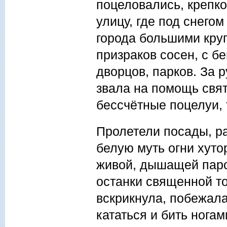
поцеловались, крепк
улицу, где под снего
города большими круг
призраков сосен, с б
дворцов, парков. За р
звала на помощь свят
бессчётные поцелуи, 
Пролетели посады, ра
белую муть огни хуто
живой, дышащей паро
останки священной т
вскрикнула, побежала,
кататься и бить ногам