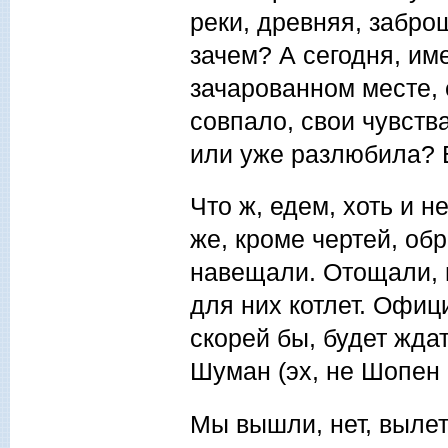
реки, древняя, заброш
зачем? А сегодня, им
зачарованном месте, 
совпало, свои чувств
или уже разлюбила? В
Что ж, едем, хоть и 
же, кроме чертей, об
навещали. Отощали, н
для них котлет. Офиц
скорей бы, будет ждат
Шуман (эх, не Шопен
Мы вышли, нет, вылет