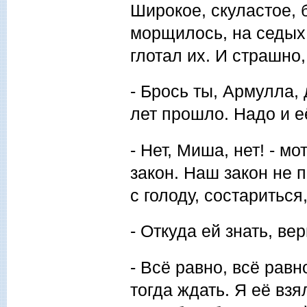
Широкое, скуластое, 
морщилось, на седых 
глотал их. И страшно,
- Брось ты, Армулла, 
лет прошло. Надо и е
- Нет, Миша, нет! - м
закон. Наш закон не
с голоду, состариться
- Откуда ей знать, ве
- Всё равно, всё равн
тогда ждать. Я её взя