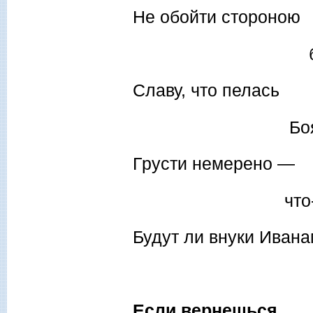
Не обойти стороною
больш
Славу, что пелась
Боянам
Грусти немерено —
что-то не 
Будут ли внуки Иван
Если вернешься...