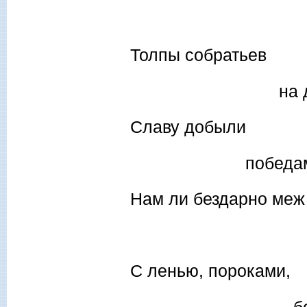
прошл
Толпы собратьев
на древне
Славу добыли
победами
Нам ли бездарно меж
ид
С ленью, пороками,
бедам