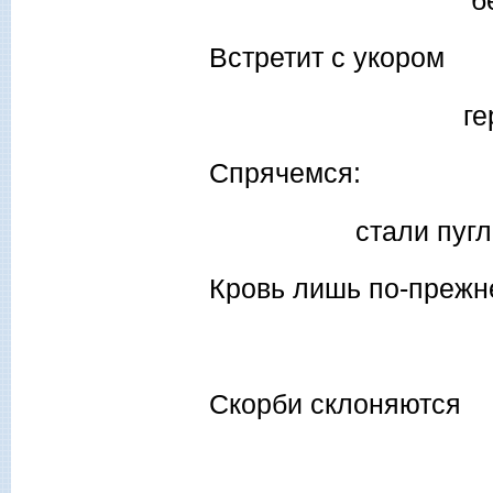
Встретит с укором
герой-сла
Спрячемся:
стали пуглив
Кровь лишь по-прежн
цвета 
Скорби склоняются
ивам