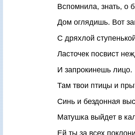
Вспомнила, знать, о 
Дом оглядишь. Вот з
С дряхлой ступенькой
Ласточек посвист не
И запрокинешь лицо.
Там твои птицы и пры
Синь и бездонная выс
Матушка выйдет в ка
Ей ты за всех поклони