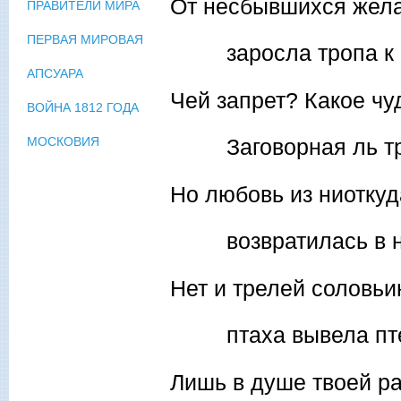
От несбывшихся жел
ПРАВИТЕЛИ МИРА
ПЕРВАЯ МИРОВАЯ
заросла тропа к р
АПСУАРА
Чей запрет? Какое чу
ВОЙНА 1812 ГОДА
Заговорная ль тр
МОСКОВИЯ
Но любовь из ниоткуд
возвратилась в н
Нет и трелей соловь
птаха вывела пте
Лишь в душе твоей р