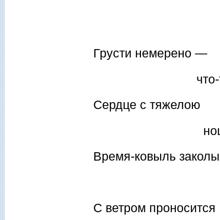
И. Бу
Грусти немерено —
что-то не
Сердце с тяжелою
ноше
Время-ковыль закол
боль
С ветром проносится