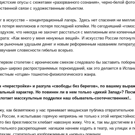
дистские опусы с сюжетами «разорванного сознания», черно-белой фото
ественной связи с художественным объектом.
г в искусстве – концентрационный лагерь. Здесь нет спасения ни милли
в потеря миллионов и потеря последней копейки. Но сегодняшний «гомо
здухом, что никогда не захочет расстаться с миллионным или копеечным
рата: «Как много у меня ненужных вещей». И искусство России потонул
ое рыночным удушьем денег и новым реформенным названием литерат
звучания словесности гибелью всерьез.
первом столетии с ироническим смехом следовало бы заставить поборн
ры» широко распространяемых порноизданий, как это делается в Испани
естным «отцам» тошнотно-физиологического жанра.
 «перестройки» и разгула «свободы без берегов», по вашему выра
альный характер. Но повинен ли в нем только «дикий Запад»? Пос
глотает масскультные подделки наш обыватель-соотечественник!..
ижу, как безмятежно у нас принимает мещанская публика отвратительное з
 России, я испытываю горячую неприязнь не только к этой непристойнос
 кто без брезгливости хлебает навозную жижу. Что ж, так мы достигнем 
тельного раскрепощения: нагишом начнем ходить в театр, на улицах и 
техам, старательно изображаемым в «новых» романах.