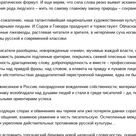
ратических формул. И еще верим, что сила слова резко выявит искаже
ия рода людского – жить по самому главному закону природы – сохране
 сожалению, наша талантливейшая национальная художественная культ
арными людьми. И Содом и Гоморра празднуют и торжествуют. Обласка
ные лжезвезды, растлевая читателя и зрителя, в нетерпении суча нога
ы русской и современной классики.
исатели разобщены, новорожденные «гении», мучимые жаждой власти, 
зависть размыли подлинные критерии, покрылись свежей плесенью такие
ность драгоценному слову, добропорядочность и вместе – профессионал
оты над правдой фразы, над словом, а клевета на правду и лукавое ли
 обстоятельствах двадцатилетней перестроечной пандемии, едва ли бы
внесенное в Россию лихорадочное вожделение собственности, материаль
наку возобладали над душами людей и стали в среде писателей – да, пи
ьными ориентирами успеха.
ходящих спорах и обвинениях мы теряем или уже потеряли давних соратн
 общения, взаимное уважение и честь писательскую. Ослепленные меж
и укрепляем действительных противников русской культуры…
о вспомнить торгашеский феномен новой «изящной словесности», оцени