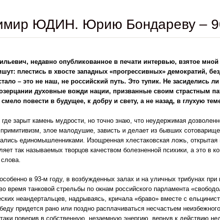
имир ЮДИН. Юрию Бондареву – 9
льевич, недавно опубликованное в печати интервью, взятое мной 
ишут: плестись в хвосте западных «прогрессивных» демократий, б
тало – это не наш, не российский путь. Это тупик. Не засиделись л
озерцании духовные вожди нации, призванные своим страстным па
смело повести в будущее, к добру и свету, а не назад, в глухую тем
, где зарыт камень мудрости, но точно знаю, что неудержимая дозволен
примитивизм, злое малодушие, зависть и делает из бывших сотоварищей
ались единомышленниками. Изощренная хлестаковская ложь, открытая 
ляет так называемых творцов качеством болезненной психики, а это в к
 слова.
, особенно в 93-м году, в возбужденных залах и на уличных трибунах пр
во время танковой стрельбы по окнам российского парламента «свобод
ских неандертальцев, надрываясь, кричала «браво» вместе с ельцини
беду придется рано или поздно расплачиваться несчастьем неизбежного
-таки поверив в собственную, незаемную энергию, вернув к действию н