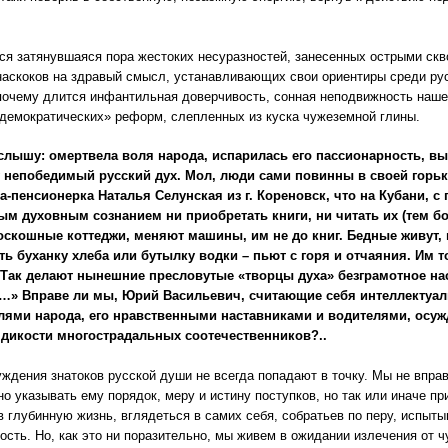
я затянувшаяся пора жестоких несуразностей, занесенных острыми скв
аскоков на здравый смысл, устанавливающих свои ориентиры среди рус
почему длится инфантильная доверчивость, сонная неподвижность наше
демократических» реформ, слепленных из куска чужеземной глины.
слышу: омертвела воля народа, испарилась его пассионарность, в
 непобедимый русский дух. Мол, люди сами повинны в своей горь
а-пенсионерка Наталья Селунская из г. Кореновск, что на Кубани, 
ым духовным сознанием ни приобретать книги, ни читать их (тем бо
оскошные коттеджи, меняют машины, им не до книг. Бедные живут, 
ь буханку хлеба или бутылку водки – пьют с горя и отчаяния. Им то
 Так делают нынешние пресловутые «творцы духа» безграмотное нас
…» Вправе ли мы, Юрий Васильевич, считающие себя интеллектуа
лями народа, его нравственными наставниками и водителями, осуж
дикости многострадальных соотечественников?..
ждения знатоков русской души не всегда попадают в точку. Мы не вправ
о указывать ему порядок, меру и истину поступков, но так или иначе п
в глубинную жизнь, вглядеться в самих себя, собратьев по перу, испы
ость. Но, как это ни поразительно, мы живем в ожидании излечения от 