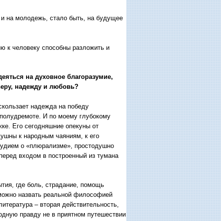
 и на молодежь, стало быть, на будущее
ю к человеку способны разложить и
адеяться на духовное благоразумие,
веру, надежду и любовь?
скользает надежда на победу
 полудремоте. И по моему глубокому
ке. Его сегодняшние опекуны от
ушны к народным чаяниям, к его
блудием о «плюрализме», простодушно
перед входом в построенный из тумана
ытия, где боль, страдание, помощь
 можно назвать реальной философией
литература – вторая действительность,
одную правду не в приятном путешествии