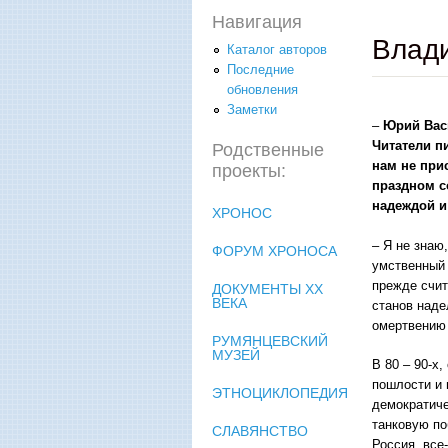
Навигация
Влад
Каталог авторов
Последние
обновления
Заметки
–
Юрий Васи
Читатели п
Родственные
нам не прис
проекты:
праздном с
надеждой и 
ХРОНОС
– Я не знаю
ФОРУМ ХРОНОСА
умственный 
прежде счит
ДОКУМЕНТЫ XX
ВЕКА
станов наде
омертвению
РУМЯНЦЕВСКИЙ
МУЗЕЙ
В 80 – 90-х
пошлости и 
ЭТНОЦИКЛОПЕДИЯ
демократиче
танковую по
СЛАВЯНСТВО
Россия, все