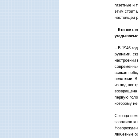
газетные и 
этим стоит 
настоящей р
–
Кто же не
угадываемо
– В 1946 го
руинами, ск
настроении 
современные
всякая побе
печатями. В
из-под ног 
возвращена 
первую голо
которому не
С конца сем
завалила кн
Новорожденн
любезные об