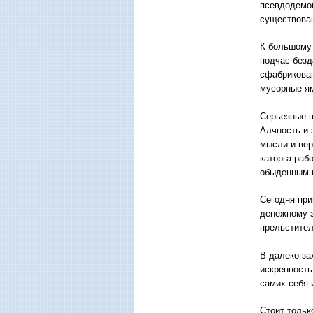
псевдодемок
существован
К большому
подчас безд
сфабрикован
мусорные ям
Серьезные п
Алчность и 
мысли и вер
каторга раб
обыденным в
Сегодня при
денежному з
прельстител
В далеко за
искренность
самих себя 
Стоит тольк