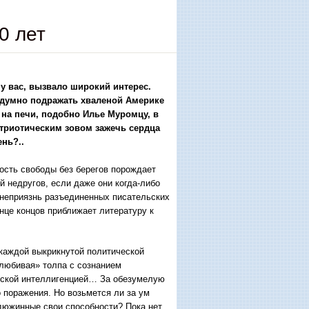
0 лет
у вас, вызвало широкий интерес.
ездумно подражать хваленой Америке
и на печи, подобно Илье Муромцу, в
триотическим зовом зажечь сердца
ень?..
ность свободы без берегов порождает
 недругов, если даже они когда-либо
неприязнь разъединенных писательских
онце концов приближает литературу к
и каждой выкрикнутой политической
олюбивая» толпа с сознанием
стской интеллигенцией… За обезумелую
 поражения. Но возьмется ли за ум
едюжинные свои способности? Пока нет