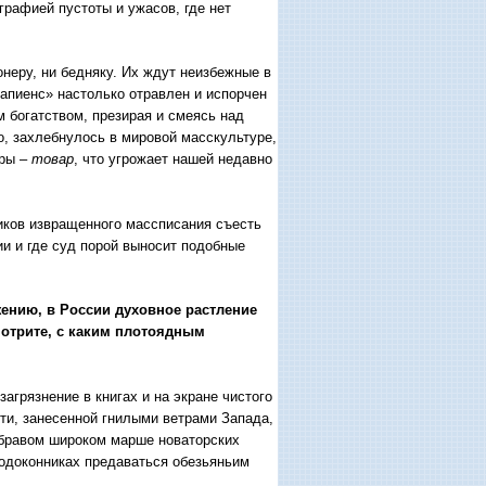
графией пустоты и ужасов, где нет
онеру, ни бедняку. Их ждут неизбежные в
сапиенс» настолько отравлен и испорчен
 богатством, презирая и смеясь над
о, захлебнулось в мировой масскультуре,
уры –
товар
, что угрожает нашей недавно
иков извращенного массписания съесть
и и где суд порой выносит подобные
жению, в России духовное растление
мотрите, с каким плотоядным
агрязнение в книгах и на экране чистого
ти, занесенной гнилыми ветрами Запада,
в бравом широком марше новаторских
подоконниках предаваться обезьяньим