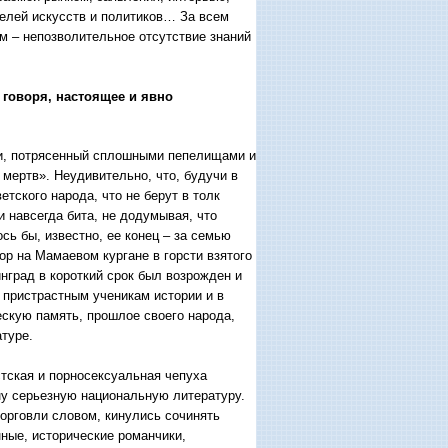
телей искусств и политиков… За всем
м – непозволительное отсутствие знаний
 говоря, настоящее и явно
 и, потрясенный сплошными пепелищами и
 мертв». Неудивительно, что, будучи в
етского народа, что не берут в толк
и навсегда бита, не додумывая, что
сь бы, известно, ее конец – за семью
ор на Мамаевом кургане в горсти взятого
нград в короткий срок был возрожден и
 пристрастным ученикам истории и в
ескую память, прошлое своего народа,
атуре.
стская и порносексуальная чепуха
ну серьезную национальную литературу.
орговли словом, кинулись сочинять
ые, исторические романчики,