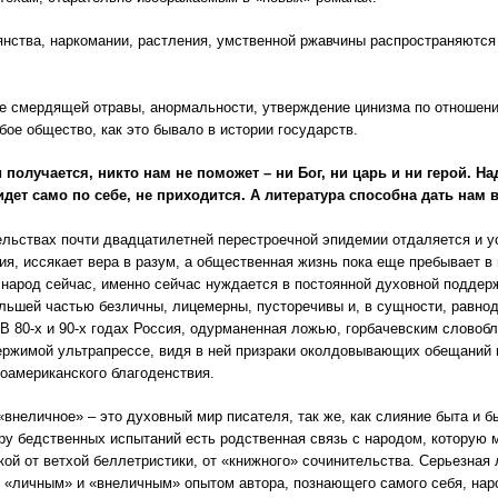
нства, наркомании, растления, умственной ржавчины распространяются
 смердящей отравы, анормальности, утверждение цинизма по отношени
бое общество, как это бывало в истории государств.
 получается, никто нам не поможет – ни Бог, ни царь и ни герой. Н
идет само по себе, не приходится. А литература способна дать нам 
ельствах почти двадцатилетней перестроечной эпидемии отдаляется и у
я, иссякает вера в разум, а общественная жизнь пока еще пребывает в
народ сейчас, именно сейчас нуждается в постоянной духовной поддерж
льшей частью безличны, лицемерны, пусторечивы и, в сущности, равнод
В 80-х и 90-х годах Россия, одурманенная ложью, горбачевским слово
ржимой ультрапрессе, видя в ней призраки околдовывающих обещаний 
оамериканского благоденствия.
«внеличное» – это духовный мир писателя, так же, как слияние быта и б
ру бедственных испытаний есть родственная связь с народом, которую
кой от ветхой беллетристики, от «книжного» сочинительства. Серьезная 
 «личным» и «внеличным» опытом автора, познающего самого себя, нар