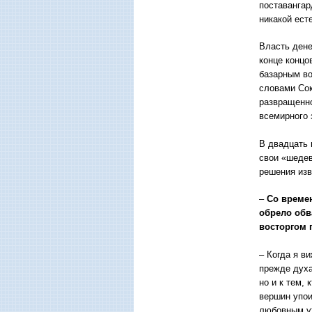
поставангар
никакой ест
Власть дене
конце концо
базарным во
словами Сок
развращенн
всемирного 
В двадцать 
свои «шедев
решения изв
–
Со времен
обрело обв
восторгом 
– Когда я в
прежде духа
но и к тем,
вершин упои
любовным у