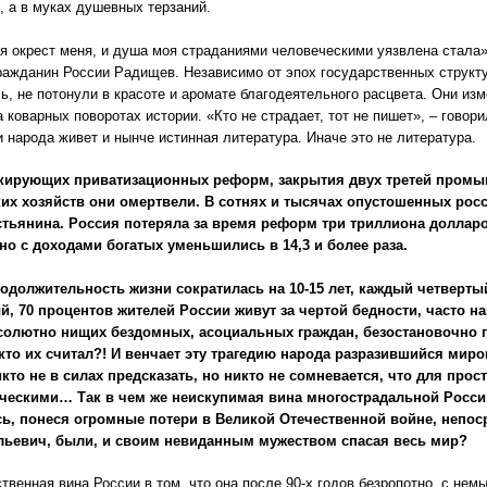
, а в муках душевных терзаний.
я окрест меня, и душа моя страданиями человеческими уязвлена стала».
ражданин России Радищев. Независимо от эпох государственных структу
ь, не потонули в красоте и аромате благодеятельного расцвета. Они изм
а коварных поворотах истории. «Кто не страдает, тот не пишет», – гово
 народа живет и нынче истинная литература. Иначе это не литература.
ирующих приватизационных реформ, закрытия двух третей промы
ких хозяйств они омертвели. В сотнях и тысячах опустошенных рос
стьянина. Россия потеряла за время реформ три триллиона доллар
но с доходами богатых уменьшились в 14,3 и более раза.
одолжительность жизни сократилась на 10-15 лет, каждый четверт
й, 70 процентов жителей России живут за чертой бедности, часто 
солютно нищих бездомных, асоциальных граждан, безостановочно
 кто их считал?! И венчает эту трагедию народа разразившийся мир
кто не в силах предсказать, но никто не сомневается, что для про
ческими… Так в чем же неискупимая вина многострадальной России
ь, понеся огромные потери в Великой Отечественной войне, непо
ьевич, были, и своим невиданным мужеством спасая весь мир?
твенная вина России в том, что она после 90-х годов безропотно, с н