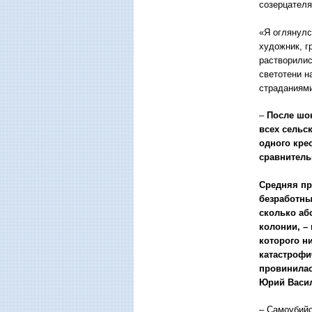
созерцателя
«Я оглянулс
художник, г
растворилис
светотени н
страданиями
–
После шок
всех сельс
одного кре
сравнитель
Средняя пр
безработны
сколько аб
колонии, –
которого ни
катастрофи
провинилас
Юрий Васил
– Самоубийс