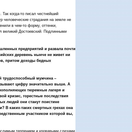
 Так когда-то писал честнейший
р человеческие страдания на земле не
енили в чем-то форму, оттенки,
рил великий Достоевский. Подлинными
шленных предприятий и развала почти
сийских деревень нынче не живет ни
ов, притом доходы бедных
ый трудоспособный мужчина –
называют цифру значительно выше. А
 пополняющих тюремные лагеря и
овой кризис, горестные последствия
стых людей они станут поистине
? В каких-таких смертных грехах она
средственным участником которой вы,
емыслимым терпением и кровавыми слезами