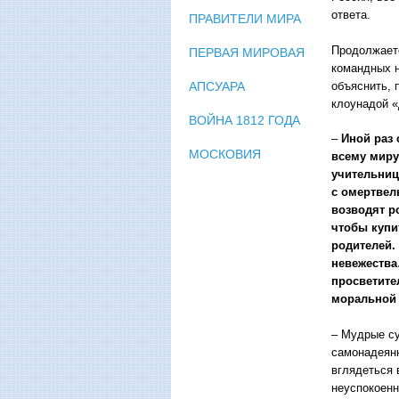
ответа.
ПРАВИТЕЛИ МИРА
Продолжаетс
ПЕРВАЯ МИРОВАЯ
командных н
объяснить, 
АПСУАРА
клоунадой «
ВОЙНА 1812 ГОДА
–
Иной раз 
МОСКОВИЯ
всему миру
учительниц
с омертвел
возводят р
чтобы купит
родителей.
невежества
просветите
моральной 
– Мудрые су
самонадеянн
вглядеться 
неуспокоенн