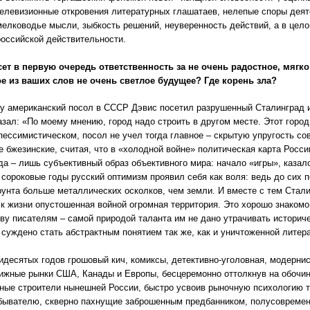
телевизионные откровения литературных глашатаев, нелепые споры дея
мелководье мысли, зыбкость решений, неуверенность действий, а в цело
оссийской действительности.
сет в первую очередь ответственность за не очень радостное, мягко
е из ваших слов не очень светлое будущее? Где корень зла?
ду американский посол в СССР Дэвис посетил разрушенный Сталинград
азал: «По моему мнению, город надо строить в другом месте. Этот город
пессимистическом, посол не учел тогда главное – скрытую упругость сов
 бжезинские, считая, что в «холодной войне» политическая карта Росси
да – лишь субъективный образ объективного мира: начало «игры», казало
 сороковые годы русский оптимизм проявил себя как воля: ведь до сих п
грунта больше металлических осколков, чем земли. И вместе с тем Стали
к жизни опустошенная войной огромная территория. Это хорошо знакомо
ву писателям – самой природой таланта им не дано утрачивать историч
 суждено стать абстрактным понятием так же, как и уничтоженной литер
идесятых годов грошовый кич, комиксы, детективно-уголовная, модерни
ижные рынки США, Канады и Европы, бесцеремонно оттолкнув на обочи
ые строители нынешней России, быстро усвоив рыночную психологию т
ывателю, скверно пахнущие заброшенным предбанником, полусовременн