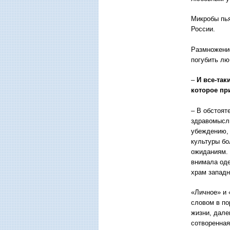
Микробы пья
России.
Размножение
погубить лю
–
И все-таки
которое пр
– В обстоят
здравомысли
убеждению, 
культуры бо
ожиданиям. 
внимала оде
храм западн
«Личное» и 
словом в по
жизни, дале
сотворенная