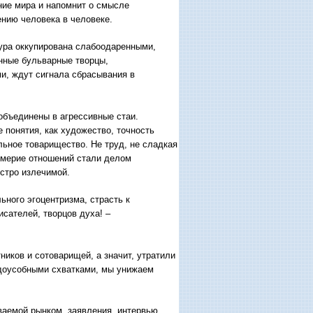
ние мира и напомнит о смысле
нию человека в человеке.
ура оккупирована слабоодаренными,
нные бульварные творцы,
ми, ждут сигнала сбрасывания в
объединены в агрессивные стаи.
 понятия, как художество, точность
ьное товарищество. Не труд, не сладкая
цемерие отношений стали делом
стро излечимой.
ного эгоцентризма, страсть к
сателей, творцов духа! –
иков и сотоварищей, а значит, утратили
доусобными схватками, мы унижаем
ваемой рынком, заявления, интервью,