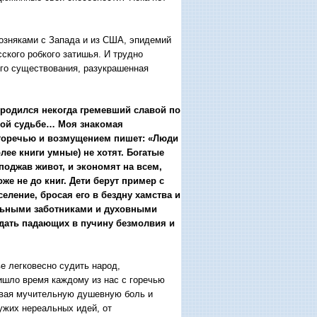
озняками с Запада и из США, эпидемий
ского робкого затишья. И трудно
го существования, разукрашенная
ыродился некогда гремевший славой по
кой судьбе… Моя знакомая
с горечью и возмущением пишет: «Люди
лее книги умные) не хотят. Богатые
поджав живот, и экономят на всем,
же не до книг. Дети берут пример с
еление, бросая его в бездну хамства и
льными заботниками и духовными
дать падающих в пучину безмолвия и
е легковесно судить народ,
ришло время каждому из нас с горечью
тывая мучительную душевную боль и
чужих нереальных идей, от