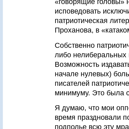
«говорящие головы» н
исповедовать исключ
патриотическая лите
Проханова, в «катако
Собственно патриоти
либо нелиберальных 
Возможность издавать 
начале нулевых) бол
писателей патриотиче
минимуму. Это была 
Я думаю, что мои опп
время праздновали по
подполье всю эту мр