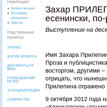
Навигация
Захар ПРИЛЕП
Каталог авторов
Последние
есенински, по-
обновления
Заметки
Выступление на дес
Родственные
проекты:
ХРОНОС
Имя Захара Прилепин
ФОРУМ ХРОНОСА
Проза и публицистика
ДОКУМЕНТЫ XX
ВЕКА
восторгом, другими – 
отрицать, что нынешн
РУМЯНЦЕВСКИЙ
МУЗЕЙ
Прилепина отражено 
ЭТНОЦИКЛОПЕДИЯ
9 октября 2012 года 
СЛАВЯНСТВО
«Кожиновских чтениях