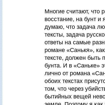
Многие считают, что 
восстание, на бунт и
думаю, что задача л
тексты, задача русск
ответы на самые разн
романе «Санькя», ка
тексте, должен быть п
бунта. И в «Саньке» 
лично от романа «Сан
обоих текстах присут
том, что через убийс
бытийных вещей нево
земле. Поэтому я как