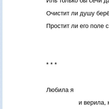
Иль только бы сечи д
Очистит ли душу берё
Простит ли его поле 
* * *
Любила я
и верила, как 