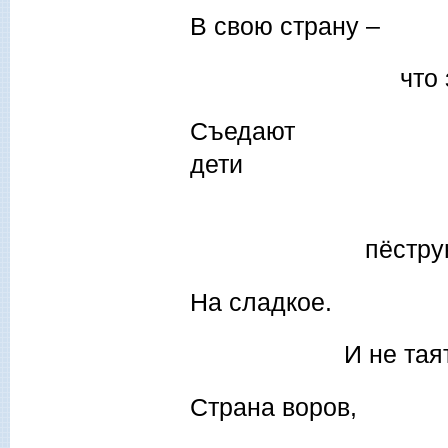
В свою страну –
что зла не 
Съедают
пёструю ре
На сладкое.
И не таят о
Страна воров,