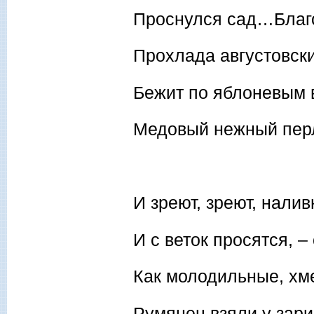
Проснулся сад…Благ
Прохлада августовски
Бежит по яблоневым 
Медовый нежный пер
И зреют, зреют, налив
И с веток просятся, –
Как молодильные, хм
Румянец взяли у зари