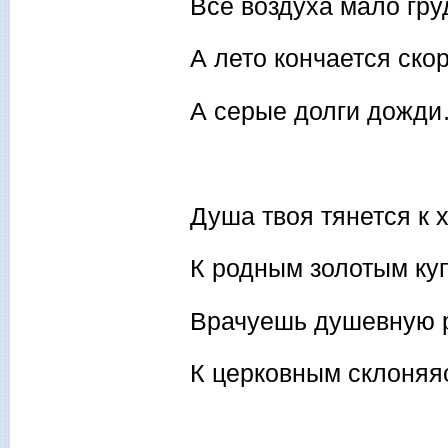
Всё воздуха мало гру
А лето кончается скор
А серые долги дожд
Душа твоя тянется к 
К родным золотым ку
Врачуешь душевную р
К церковным склоняя