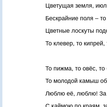
Цветущая земля, июл
Бескрайние поля – то 
Цветные лоскуты под
То клевер, то кипрей,
То пижма, то овёс, т
То молодой камыш о
Люблю её, люблю! За
С каймою по краям, 