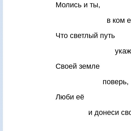
Молись и ты,
в ком есть хот
Что светлый путь
укажет Божи
Своей земле
поверь, как в 
Люби её
и донеси свой 