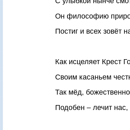
С улыбкой нынче смо
Он философию прир
Постиг и всех зовёт н
Как исцеляет Крест Г
Своим касаньем чест
Так мёд, божественн
Подобен – лечит нас, 