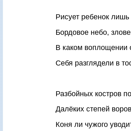
Рисует ребенок лиш
Бордовое небо, злов
В каком воплощении 
Себя разглядели в то
Разбойных костров п
Далёких степей воро
Коня ли чужого уводит