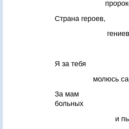
пророков и б
Страна героев,
гениев
слепцо
Я за тебя
молюсь самоз
За мам
б
и пьяненьки