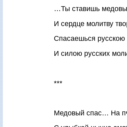
…Ты ставишь медовые
И сердце молитву тво
Спасаешься русскою
И силою русских моли
***
Медовый спас… На п