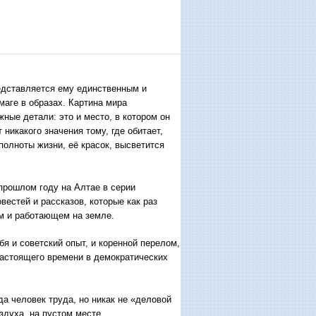
редставляется ему единственным и
маге в образах. Картина мира
ные детали: это и место, в котором он
 никакого значения тому, где обитает,
полноты жизни, её красок, высветится
рошлом году на Алтае в серии
естей и рассказов, которые как раз
ем и работающем на земле.
я и советский опыт, и коренной перелом,
настоящего времени в демократических
а человек труда, но никак не «деловой
здуха, на пустом месте.