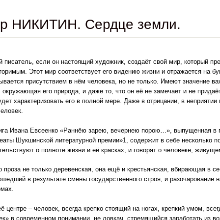
ор НИКИТИН. Сердце земли.
й писатель, если он настоящий художник, создаёт свой мир, который п
торимым. Этот мир соответствует его видению жизни и отражается на бу
ывается присутствием в нём человека, но не только. Имеют значение важ
 окружающая его природа, и даже то, что он её не замечает и не придаёт
удет характеризовать его в полной мере. Даже в отрицании, в неприятии 
человек.
 Ивана Евсеенко «Раннёю зарею, вечернею порою…», выпущенная в п
еаты Шукшинской литературной премии»1, содержит в себе несколько пов
тельствуют о полноте жизни и её красках, и говорят о человеке, живущ
роза не только деревенская, она ещё и крестьянская, вбирающая в себ
ошедший в результате смены государственного строя, и разочарование 
мах.
центре – человек, всегда крепко стоящий на ногах, крепкий умом, всегд
ек» в современном понимании, не ловкач, стремящийся заработать из во