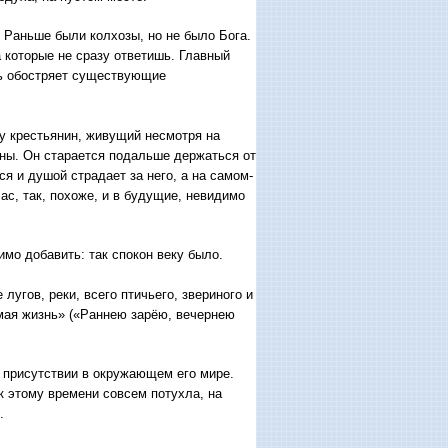
 Раньше были колхозы, но не было Бога.
а которые не сразу ответишь. Главный
шь обостряет существующие
у крестьянин, живущий несмотря на
ны. Он старается подальше держаться от
ся и душой страдает за него, а на самом-
час, так, похоже, и в будущие, невидимо
мо добавить: так спокон веку было.
гов, реки, всего птичьего, звериного и
имая жизнь» («Раннею зарёю, вечернею
 присутствии в окружающем его мире.
к этому времени совсем потухла, на
.