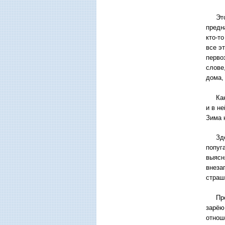
Этот 
предн
кто-т
все э
перво
слове
дома,
Как в
и в н
Зима 
Здесь
попуг
выясн
внеза
страш
Проза
зарёю
отнош