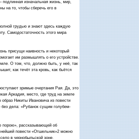
– подлинная изначальная жизнь, мир,
ы на то, чтобы сберечь его в
полной грудью и знают здесь каждую
ыту. Самодостаточность этого мира
знь присущи наивность и некоторый
омогает им размышлять о его устройстве.
мле. О том, что, должно быть, у неё, так
ышит, как течёт эта кровь, как бьётся
ступают зримые очертания Рая. Да, это
кая Аркадия, место, где труд на земле
 образ Никиты Ивановича из повести
е без дела: «Рубанок сущим голубем-
ю порою», рассказывающей об
чнейшей повести «Отшельник»2 можно
 село в чернобыльской зоне.