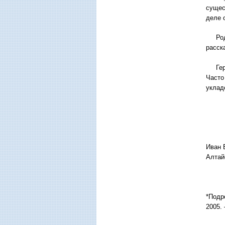
сущес
деле 
Родно
расск
Герои
Часто
уклад
Иван 
Алтай
*Подр
2005