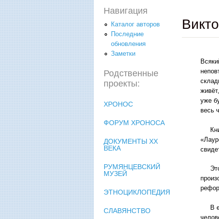
Навигация
Викт
Каталог авторов
Последние
обновления
Заметки
Всяки
непов
Родственные
склад
проекты:
живёт,
уже б
ХРОНОС
весь 
ФОРУМ ХРОНОСА
Книга
«Лаур
ДОКУМЕНТЫ XX
ВЕКА
свиде
РУМЯНЦЕВСКИЙ
Это п
МУЗЕЙ
произ
рефор
ЭТНОЦИКЛОПЕДИЯ
В её 
СЛАВЯНСТВО
челов