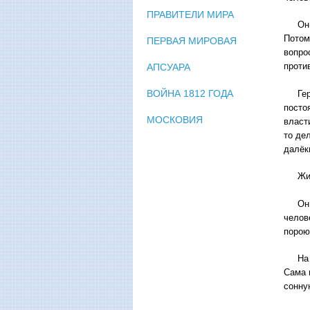
ПРАВИТЕЛИ МИРА
Он зн
Потом
ПЕРВАЯ МИРОВАЯ
вопро
проти
АПСУАРА
ВОЙНА 1812 ГОДА
Герой
посто
МОСКОВИЯ
власт
то дел
далёк
Живя 
Он бл
челов
порою.
На са
Сама 
сонну