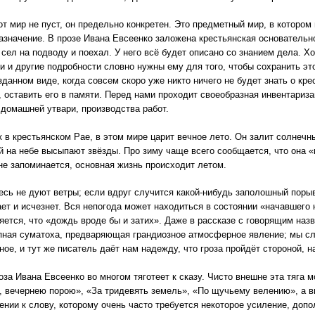
мир не пуст, он предельно конкретен. Это предметный мир, в котором 
азначение. В прозе Ивана Евсеенко заложена крестьянская основательнос
о сел на подводу и поехал. У него всё будет описано со знанием дела. Х
ти и другие подробности словно нужны ему для того, чтобы сохранить эт
зданном виде, когда совсем скоро уже никто ничего не будет знать о кре
, оставить его в памяти. Перед нами проходит своеобразная инвентариза
 домашней утвари, производства работ.
 крестьянском Рае, в этом мире царит вечное лето. Он залит солнечным
ей на небе высыпают звёзды. Про зиму чаще всего сообщается, что она «
не запоминается, основная жизнь происходит летом.
 не дуют ветры; если вдруг случится какой-нибудь заполошный порыв,
ает и исчезнет. Вся непогода может находиться в состоянии «начавшего
яется, что «дождь вроде бы и затих». Даже в рассказе с говорящим наз
пная суматоха, предваряющая грандиозное атмосферное явление; мы слы
ное, и тут же писатель даёт нам надежду, что гроза пройдёт стороной, 
 Ивана Евсеенко во многом тяготеет к сказу. Чисто внешне эта тяга м
, вечернею порою», «За тридевять земель», «По щучьему велению», а вн
ении к слову, которому очень часто требуется некоторое усиление, допо