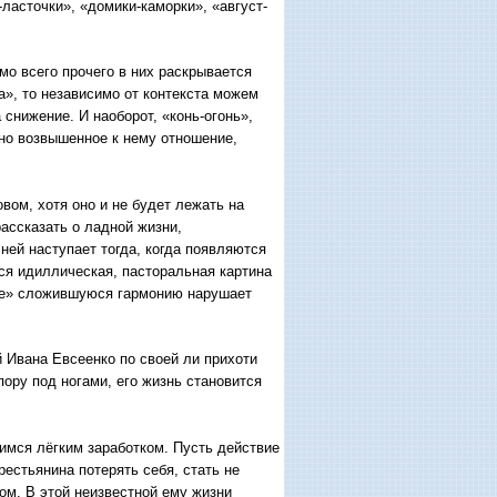
-ласточки», «домики-каморки», «август-
 всего прочего в них раскрывается
», то независимо от контекста можем
снижение. И наоборот, «конь-огонь»,
ьно возвышенное к нему отношение,
ом, хотя оно и не будет лежать на
ассказать о ладной жизни,
ней наступает тогда, когда появляются
ся идиллическая, пасторальная картина
нике» сложившуюся гармонию нарушает
 Ивана Евсеенко по своей ли прихоти
пору под ногами, его жизнь становится
мся лёгким заработком. Пусть действие
рестьянина потерять себя, стать не
ом. В этой неизвестной ему жизни