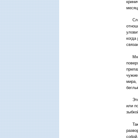
крини
месяц
Слова
отнош
улови
когда
связа
Мне к
повер
прила
чужие
мира,
беглы
Этот 
или п
зыбко
Так п
разво
собой