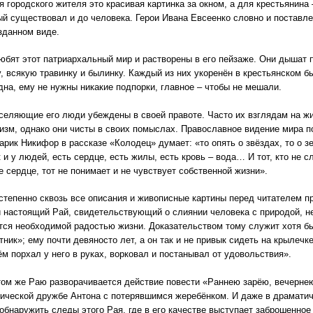
ородского жителя это красивая картинка за окном, а для крестьянина 
ый существовал и до человека. Герои Ивана Евсеенко словно и поставлен
зданном виде.
юбят этот патриархальный мир и растворены в его пейзаже. Они дышат 
у, всякую травинку и былинку. Каждый из них укоренён в крестьянском б
дна, ему не нужны никакие подпорки, главное – чтобы не мешали.
яющие его люди убеждены в своей правоте. Часто их взглядам на жи
изм, однако они чисты в своих помыслах. Православное видение мира п
арик Никифор в рассказе «Колодец» думает: «то опять о звёздах, то о зе
 и у людей, есть сердце, есть жилы, есть кровь – вода… И тот, кто не сл
е сердце, тот не понимает и не чувствует собственной жизни».
пенно сквозь все описания и живописные картины перед читателем про
 настоящий Рай, свидетельствующий о слиянии человека с природой, не
тся необходимой радостью жизни. Доказательством тому служит хотя бы
тник»; ему почти девяносто лет, а он так и не привык сидеть на крылечк
ём порхал у него в руках, ворковал и постанывал от удовольствия».
 же Раю разворачивается действие повести «Раннею зарёю, вечерне
ической дружбе Антона с потерявшимся жеребёнком. И даже в драмати
 обнаружить следы этого Рая, где в его качестве выступает заброшенное