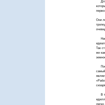
Для г
котор
перво
Они л
тропк
очеви
Насел
идеал
Так ст
же как
земно
Посте
самый
являе
«Рабо
сизар
В том
идилл
легко