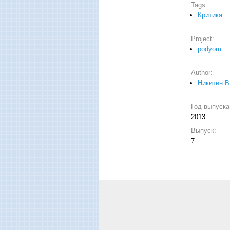
Tags:
Критика
Project:
podyom
Author:
Никитин В
Год выпуск
2013
Выпуск:
7