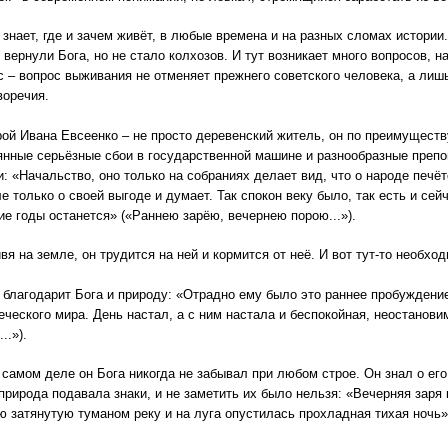
ает, где и зачем живёт, в любые времена и на разных сломах истории.
 вернули Бога, но не стало колхозов. И тут возникает много вопросов, н
с – вопрос выживания не отменяет прежнего советского человека, а ли
воречия.
 Ивана Евсеенко – не просто деревенский житель, он по преимуществ
янные серьёзные сбои в государственной машине и разнообразные препо
и: «Начальство, оно только на собраниях делает вид, что о народе печёт
е только о своей выгоде и думает. Так спокон веку было, так есть и сей
ие годы останется» («Раннею зарёю, вечернею порою...»).
на земле, он трудится на ней и кормится от неё. И вот тут-то необходи
агодарит Бога и природу: «Отрадно ему было это раннее пробуждение лу
еческого мира. День настал, а с ним настала и беспокойная, неостанов
..»).
мом деле он Бога никогда не забывал при любом строе. Он знал о его
природа подавала знаки, и не заметить их было нельзя: «Вечерняя заря 
ю затянутую туманом реку и на луга опустилась прохладная тихая ночь»