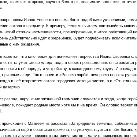
чка», «замочек-сторож», «ручеек-болотце», «васильки-волошки», «птички
».
рь прозы Ивана Евсеенко весьма богат подобными удвоениями, помимо
ение автора к предмету. К примеру, если мы читаем «автомобиль-машина
ть некий оттенок насмешливости, пренебрежения, в итоге работающий на 
 речь действительно идёт о жеребёнке, будет подчёркивать исключител
нные с ним ожидания.
ажется, что ключевым для понимания творчества Ивана Евсеенко слов
хности, служит слово «лад», ведь в своих произведениях он стремится р
женности к её порядку и устройству, к каждодневному труду. И разлад в 
, пришлые люди. Так в повести «Раннею зарёю, вечернею порою» рушит
 когда в неё вторгается ватага городских мотоциклистов, а в «Отшель
й дезертир.
разлад, нарушение жизненной гармонии случается и тогда, когда герой
оневоле, покидает родные места хотя бы и на время. Он словно теряет о
й.
роисходит с Матвеем из рассказа «За тридевять земель», соблазнивши
рачивается ещё в советские времена, но уже чувствуется в нём боязнь к
, а кем-то другим, неизвестным, живущим не в ладу с привычным порядк