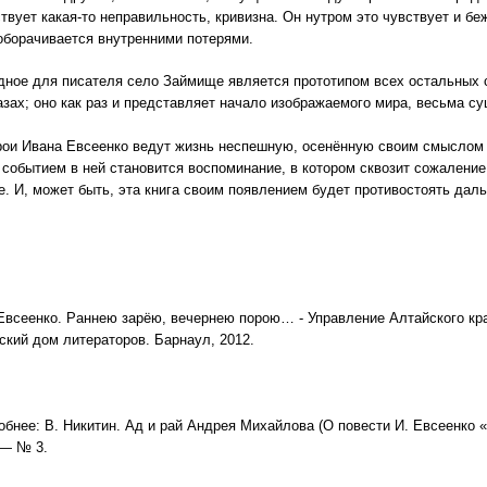
твует какая-то неправильность, кривизна. Он нутром это чувствует и бе
оборачивается внутренними потерями.
е для писателя село Займище является прототипом всех остальных сё
азах; оно как раз и представляет начало изображаемого мира, весьма с
 Ивана Евсеенко ведут жизнь неспешную, осенённую своим смыслом 
 событием в ней становится воспоминание, в котором сквозит сожалени
е. И, может быть, эта книга своим появлением будет противостоять дал
Евсеенко. Раннею зарёю, вечернею порою… - Управление Алтайского кра
ский дом литераторов. Барнаул, 2012.
обнее: В. Никитин. Ад и рай Андрея Михайлова (О повести И. Евсеенко 
. — № 3.