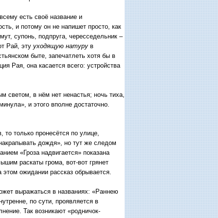
всему есть своё название и
ть, и потому он не напишет просто, как
омут, супонь, подпруга, чересседельник –
от Рай, эту
уходящую натуру
в
стьянском быте, запечатлеть хотя бы в
ция Рая, она касается всего: устройства
 светом, в нём нет ненастья; ночь тиха,
минула», и этого вполне достаточно.
 то только пронесётся по улице,
 накрапывать дождя», но тут же следом
ванием «Гроза надвигается» показана
шим раскаты грома, вот-вот грянет
на этом ожидании рассказ обрывается.
ожет выражаться в названиях: «Раннею
утренне, по сути, проявляется в
лнение. Так возникают «родничок-