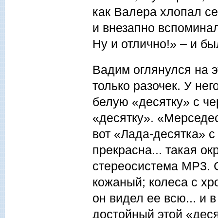
как Валера хлопал с
и внезапно вспоминал
Ну и отлично!» – и б
Вадим оглянулся на э
только разочек. У нег
белую «десятку» с ч
«десятку». «Мерседес
вот «Лада-десятка» 
прекрасна... такая ок
стереосистема МР3. Са
кожаный; колеса с хр
он видел ее всю... и 
достойный этой «деся