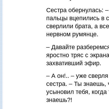
Сестра обернулась: – 
пальцы вцепились в с
сверлили брата, а вс
нервном румянце.
– Давайте разберемся
яростно тряс с экран
захвативший эфир.
– А он!.. – уже сверл
сестра. – Ты знаешь,
усыновил тебя, когда
знаешь?!