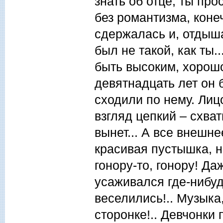
знать об отце, ты пр
без романтизма, конеч
сдержалась и, отдыша
был не такой, как ты.
быть высоким, хорош
девятнадцать лет он 
сходили по нему. Лиц
взгляд цепкий – схват
вынет... А все внешне
красивая пустышка, н
гонору-то, гонору! Д
усаживался где-нибудь
веселились!.. Музыка,
сторонке!.. Девчонки 