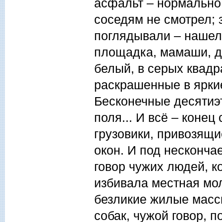
асфальт – нормально,
соседям не смотрел; з
поглядывали – нашелс
площадка, мамаши, де
белый, в серых квадр
раскрашенные в ярки
Бесконечные десятиэт
поля... И всё – коне
грузовики, привозящи
окон. И под несконча
говор чужих людей, к
избивала местная мо
безликие жилые массив
собак, чужой говор, 