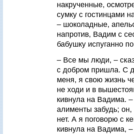
накрученные, осмотре
сумку с гостинцами н
– шоколадные, апельс
напротив, Вадим с се
бабушку испуганно п
– Все мы люди, – сказ
с добром пришла. С д
меня, я свою жизнь ч
не ходи и в вышестоя
кивнула на Вадима. –
алименты забудь; он,
нет. А я поговорю с к
кивнула на Вадима, – 