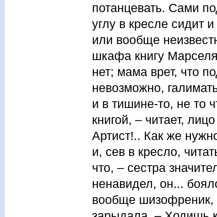
потанцевать. Сами под
углу в кресле сидит и
или вообще неизвестно
шкафа книгу Марселя 
нет; мама врет, что п
невозможно, галимать
и в тишине-то, не то 
книгой, – читает, лиц
Артист!.. Как же нужн
и, сев в кресло, чита
что, – сестра значите
ненавидел, он... боя
вообще шизофреник, 
зарыдала. – Ходишь к 