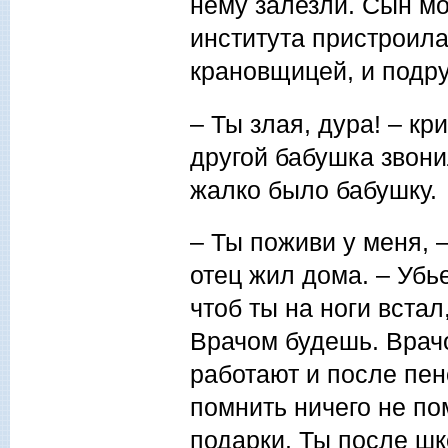
нему залезли. Сын мо
института пристроила
крановщицей, и подру
– Ты злая, дура! – кр
другой бабушка звони
жалко было бабушку.
– Ты поживи у меня, –
отец жил дома. – Убье
чтоб ты на ноги встал
Врачом будешь. Врачо
работают и после пен
помнить ничего не пом
подарки. Ты после шк