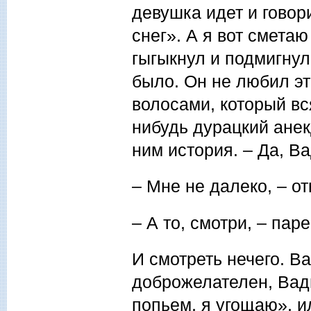
девушка идет и говор
снег». А я вот сметаю
гыгыкнул и подмигнул
было. Он не любил э
волосами, который вс
нибудь дурацкий анек
ним история. – Да, Ва
– Мне не далеко, – о
– А то, смотри, – пар
И смотреть нечего. В
доброжелателен, Вади
попьем, я угощаю», и