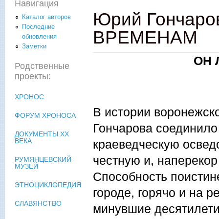
Навигация
Юрий Гончаро
Каталог авторов
Последние
ВРЕМЕНАМ
обновления
Заметки
ОН
Родственные
проекты:
ХРОНОС
В истории воронежск
ФОРУМ ХРОНОСА
Гончарова соединило
ДОКУМЕНТЫ XX
ВЕКА
краеведческую освед
честную и, наперекор
РУМЯНЦЕВСКИЙ
МУЗЕЙ
Способность поистин
ЭТНОЦИКЛОПЕДИЯ
городе, горячо и на 
СЛАВЯНСТВО
минувшие десятилети