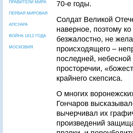
70-е годы.
ПРАВИТЕЛИ МИРА
ПЕРВАЯ МИРОВАЯ
Солдат Великой Отече
АПСУАРА
наверное, поэтому к
ВОЙНА 1812 ГОДА
безжалостно, не жела
происходящего – непр
МОСКОВИЯ
последней, небесной 
просторечии, «божес
крайнего скепсиса.
О многих воронежски
Гончаров высказывал
вычерчивал их графич
произведений защища
правки, и переубедит