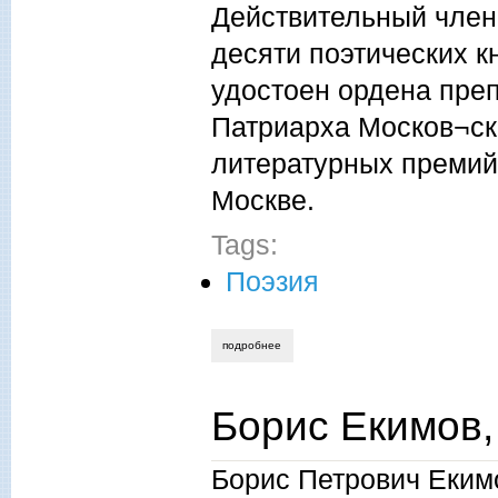
Действительный член
десяти поэтических к
удостоен ордена пре
Патриарха Москов¬ско
литературных премий
Москве.
Tags:
Поэзия
подробнее
о андрей шацков, случайной птицы утр
Борис Екимов,
Борис Петрович Екимо