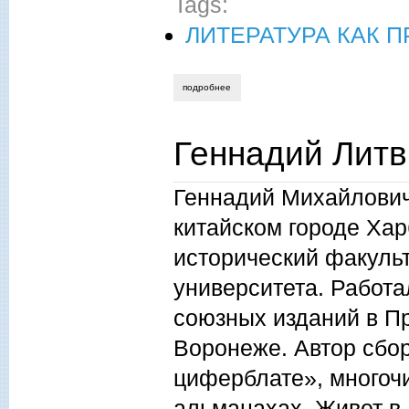
Tags:
ЛИТЕРАТУРА КАК 
подробнее
о николай переяслов. литература как 
Геннадий Литв
Геннадий Михайлович
китайском городе Хар
исторический факульт
университета. Работ
союзных изданий в Пр
Воронеже. Автор сбор
циферблате», многоч
альманахах. Живет в