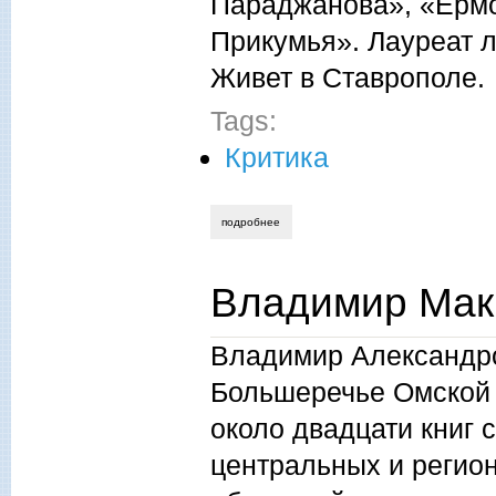
Параджанова», «Ермо
Прикумья». Лауреат 
Живет в Ставрополе.
Tags:
Критика
подробнее
о николай блохин, "что за прелесть эти 
Владимир Мак
Владимир Александро
Большеречье Омской о
около двадцати книг 
центральных и регио