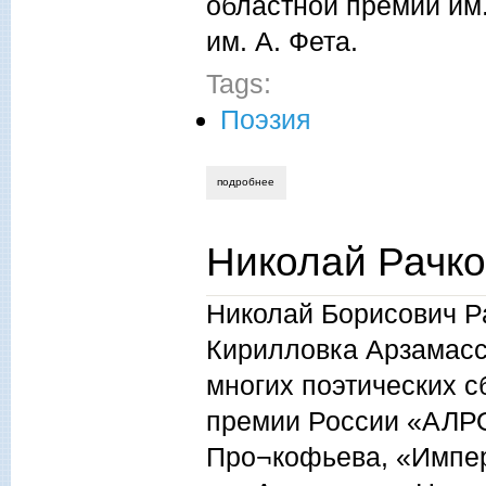
областной премии им
им. А. Фета.
Tags:
Поэзия
подробнее
о владимир макаров, остается душа
Николай Рачко
Николай Борисович Ра
Кирилловка Арзамасск
многих поэтических с
премии России «АЛРО
Про¬кофьева, «Импер