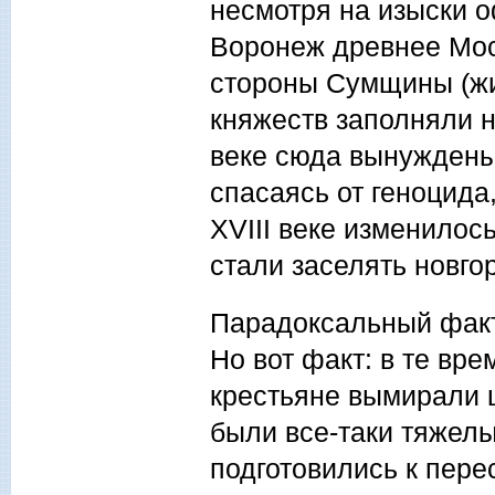
несмотря на изыски о
Воронеж древнее Мос
стороны Сумщины (жи
княжеств заполняли н
веке сюда вынуждены
спасаясь от геноцида
XVIII веке изменилос
стали заселять новг
Парадоксальный факт
Но вот факт: в те вр
крестьяне вымирали 
были все-таки тяжелы
подготовились к пере