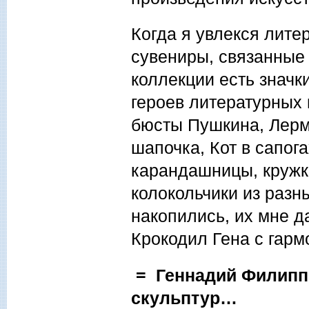
Когда я увлекся лите
сувениры, связанные 
коллекции есть значк
героев литературных 
бюсты Пушкина, Лермо
шапочка, Кот в сапог
карандашницы, кружки
колокольчики из разн
накопились, их мне д
Крокодил Гена с гарм
= Геннадий Филиппо
скульптур…