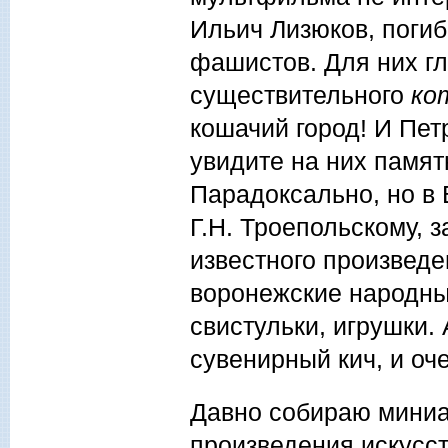
Ильич Лизюков, поги
фашистов. Для них г
существительного
ко
кошачий город! И Пет
увидите на них памя
Парадоксально, но в
Г.Н. Троепольскому, з
известного произведе
воронежские народны
свистульки, игрушки.
сувенирный кич, и оч
Давно собираю миниа
произведения искусст