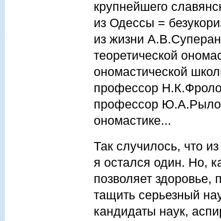
крупнейшего славянс
из Одессы = безукори
из жизни А.В.Суперан
теоретической ономас
ономастической школ
профессор Н.К.Фроло
профессор Ю.А.Рылов
ономастике...
Так случилось, что и
я остался один. Но, к
позволяет здоровье, 
тащить серьезный нау
кандидаты наук, аспи