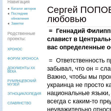
Навигация
Сергей ПОПОВ
Каталог авторов
Последние
любовью
обновления
Заметки
= Геннадий Филиппо
Родственные
славист в Централь
проекты:
вас определенные о
ХРОНОС
ФОРУМ ХРОНОСА
= Ответственность пр
забывал, что он = сла
ДОКУМЕНТЫ XX
ВЕКА
Важно, чтобы мы прон
РУМЯНЦЕВСКИЙ
украинца не просто к
МУЗЕЙ
национальные языки, 
ЭТНОЦИКЛОПЕДИЯ
всегда с каким-то пр
СЛАВЯНСТВО
неуважительно относя